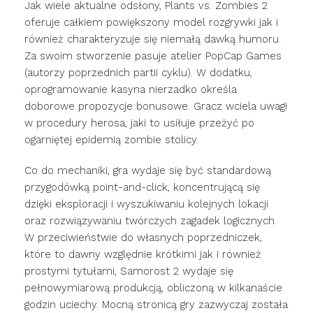
Jak wiele aktualne odsłony, Plants vs. Zombies 2
oferuje całkiem powiększony model rozgrywki jak i
również charakteryzuje się niemałą dawką humoru.
Za swoim stworzenie pasuje atelier PopCap Games
(autorzy poprzednich partii cyklu). W dodatku,
oprogramowanie kasyna nierzadko określa
doborowe propozycje bonusowe. Gracz wciela uwagi
w procedury herosa, jaki to usiłuje przeżyć po
ogarniętej epidemią zombie stolicy.
Co do mechaniki, gra wydaje się być standardową
przygodówką point-and-click, koncentrującą się
dzięki eksploracji i wyszukiwaniu kolejnych lokacji
oraz rozwiązywaniu twórczych zagadek logicznych.
W przeciwieństwie do własnych poprzedniczek,
które to dawny względnie krótkimi jak i również
prostymi tytułami, Samorost 2 wydaje się
pełnowymiarową produkcją, obliczoną w kilkanaście
godzin uciechy. Mocną stronicą gry zazwyczaj została