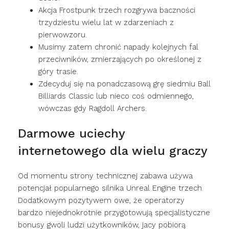
Akcja Frostpunk trzech rozgrywa baczności
trzydziestu wielu lat w zdarzeniach z
pierwowzoru.
Musimy zatem chronić napady kolejnych fal
przeciwników, zmierzających po określonej z
góry trasie.
Zdecyduj się na ponadczasową grę siedmiu Ball
Billiards Classic lub nieco coś odmiennego,
wówczas gdy Ragdoll Archers.
Darmowe uciechy
internetowego dla wielu graczy
Od momentu strony technicznej zabawa używa
potencjał popularnego silnika Unreal Engine trzech.
Dodatkowym pozytywem owe, że operatorzy
bardzo niejednokrotnie przygotowują specjalistyczne
bonusy gwoli ludzi użytkowników, jacy pobiorą