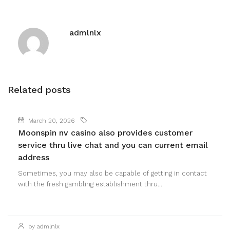
admlnlx
Related posts
March 20, 2026
Uncategorized
Moonspin nv casino also provides customer
service thru live chat and you can current email
address
Sometimes, you may also be capable of getting in contact
with the fresh gambling establishment thru...
Continue reading
by admlnlx