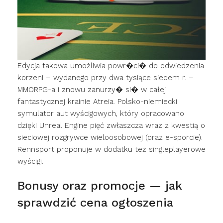
Edycja takowa umożliwia powr�ci� do odwiedzenia
korzeni – wydanego przy dwa tysiące siedem r. –
MMORPG-a i znowu zanurzy� si� w całej
fantastycznej krainie Atreia. Polsko-niemiecki
symulator aut wyścigowych, który opracowano
dzięki Unreal Engine pięć zwłaszcza wraz z kwestią o
sieciowej rozgrywce wieloosobowej (oraz e-sporcie).
Rennsport proponuje w dodatku też singleplayerowe
wyścigi.
Bonusy oraz promocje — jak
sprawdzić cena ogłoszenia