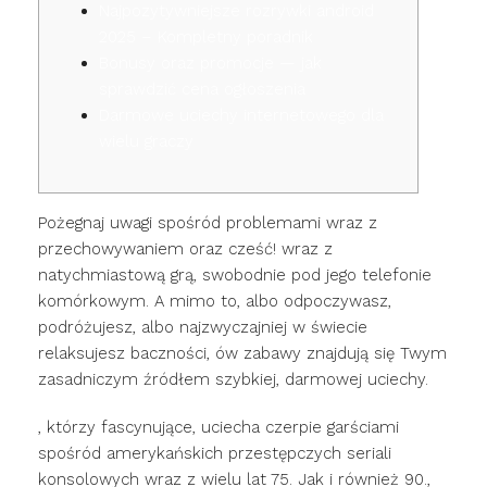
Najpozytywniejsze rozrywki android
2025 – Kompletny poradnik
Bonusy oraz promocje — jak
sprawdzić cena ogłoszenia
Darmowe uciechy internetowego dla
wielu graczy
Pożegnaj uwagi spośród problemami wraz z
przechowywaniem oraz cześć! wraz z
natychmiastową grą, swobodnie pod jego telefonie
komórkowym. A mimo to, albo odpoczywasz,
podróżujesz, albo najzwyczajniej w świecie
relaksujesz baczności, ów zabawy znajdują się Twym
zasadniczym źródłem szybkiej, darmowej uciechy.
, którzy fascynujące, uciecha czerpie garściami
spośród amerykańskich przestępczych seriali
konsolowych wraz z wielu lat 75.
Jak i również 90.,