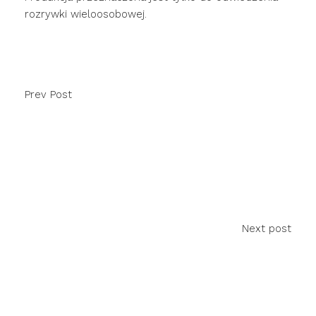
rozrywki wieloosobowej.
Prev Post
Guide away from Oz Magic 5 Power Combination
Slot Comment & Trial
Next post
Holenderskie Kasyna Sieciowy 2025 Kasyno NL w
celu Młodych polaków