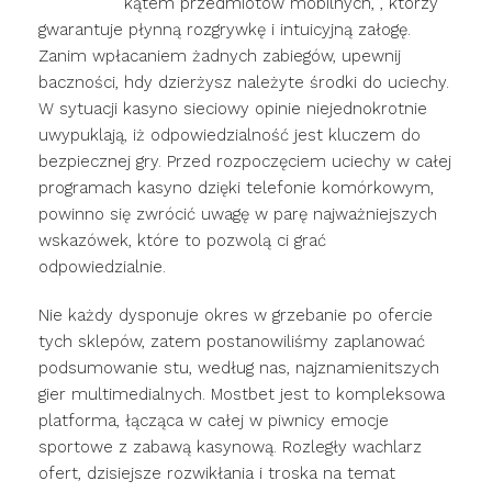
powitalny/
kątem przedmiotów mobilnych, , którzy
gwarantuje płynną rozgrywkę i intuicyjną załogę.
Zanim wpłacaniem żadnych zabiegów, upewnij
baczności, hdy dzierżysz należyte środki do uciechy.
W sytuacji kasyno sieciowy opinie niejednokrotnie
uwypuklają, iż odpowiedzialność jest kluczem do
bezpiecznej gry. Przed rozpoczęciem uciechy w całej
programach kasyno dzięki telefonie komórkowym,
powinno się zwrócić uwagę w parę najważniejszych
wskazówek, które to pozwolą ci grać
odpowiedzialnie.
Nie każdy dysponuje okres w grzebanie po ofercie
tych sklepów, zatem postanowiliśmy zaplanować
podsumowanie stu, według nas, najznamienitszych
gier multimedialnych. Mostbet jest to kompleksowa
platforma, łącząca w całej w piwnicy emocje
sportowe z zabawą kasynową. Rozległy wachlarz
ofert, dzisiejsze rozwikłania i troska na temat