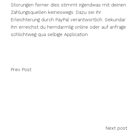
Storungen ferner dies stimmt irgendwas mit deinen
Zahlungsquellen keineswegs. Dazu sei ihr
Erleichterung durch PayPal verantwortlich. Sekundar
ihn erreichst du hemdarmlig online oder auf anfrage
schlichtweg qua selbige Application.
Prev Post
100 percent free Ports & Online Societal da hong
bao casino game Gambling enterprise
Next post
Greatest casino dino might Cellular Gambling