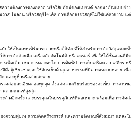
ความต้องการของตลาด หรือวิสัยทัศน์ของแบรนด์ ออกมาเป็นแบบร่างบนกระ
วาส ไนลอน หรือวัสดุรีไซเคิล การเลือกสรรวัสดุที่ไม่ใช่แค่สวยงาม แ
ับให้เป็นแพทเทิร์นกระดาษหรือดิจิทัล ที่ใช้สำหรับการตัดวัสดุแต่ละชิ
ารตัดด้วยมือ เครื่องตัดอัตโนมัติ หรือเลเซอร์ เพื่อให้ได้ชิ้นส่วนที่มี
นการเพิ่มเติม เช่น การตอกตาไก่ การติดซิป การเย็บเสริมความเสถียร ห
มือผู้เชี่ยวชาญจะใช้จักรเย็บผ้าอุตสาหกรรมที่มีความหลากหลาย เพื่อจ
าหลัก และหูหิ้วหรือสายสะพาย
รวจสอบละเอียดลออทุกจุด ตั้งแต่ความเรียบร้อยของตะเข็บ การงานข
ณภาพตามเกณฑ์สูงสุด
ะล้างอีกครั้ง และบรรจุลงในบรรจุภัณฑ์ที่พอเหมาะ พร้อมเพื่อการจัดส่งถ
องความทุ่มเท ความคิดสร้างสรรค์ และความจัดเจนที่สั่งสมมา แต่ละใบที่ถ