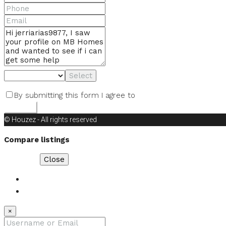
Select
By submitting this form I agree to
Terms of Use
Submit
© Houzez - All rights reserved
Compare listings
Compare
Close
Login
Register
×