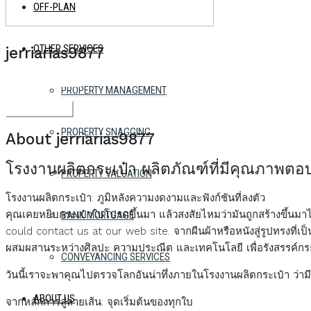
OFF-PLAN
OTHER SERVICES
jerriarias9877
See all reviews
PROPERTY MANAGEMENT
Send Email
Call
20996106
PROPERTY SNAGGING
About jerriarias9877
โรงงานผลิตกระเป๋า ผลิตภัณฑ์ที่มีคุณภาพต
PROPERTY VALUATION
โรงงานผลิตกระเป๋า: ภูมิหลังความงดงามและฟังก์ชันที่ลงตัว
คุณเคยหยิบกระเป๋าใบโปรดขึ้นมา แล้วสงสัยไหมว่ามันถูกสร้างขึ้น
BANK MORTGAGE
could contact us at our web site. จากผืนผ้าหรือหนังสู่รูปทรงที่เ
ผสมผสานระหว่างศิลปะ ความประณีต และเทคโนโลยี เพื่อรังสรรค์กระเ
CONVEYANCING SERVICES
วันนี้เราจะพาคุณไปตรวจโลกอันน่าทึ่งภายในโรงงานผลิตกระเป๋า ว่ามี
ABOUT US
จากหลักการสู่ลายเส้น: จุดเริ่มต้นของทุกใบ