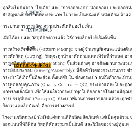
ทุกสิ่งเริ่มต้นจาก ”ไอเดีย” และ ”การออกแบบ” นักออกแบบจะถอดรหัส
CONTACT
สำคัญของกระเป๋าแต่ละประเภท ไม่ว่าจะเป็นหนังแท้ หนังเทียม ผ้าแคน
กระบวนการการผลิต: ความประณีตที่มองไม่เห็น
TESTIMONIALS
เมื่อได้แบบและวัสดุที่ต้องการแล้ว วิธีการผลิตจริงก็เริ่มต้นขึ้น:
JOBS
การสร้างแพทเทิร์น (Pattern Making): ช่างผู้ชำนาญพิเศษจะแปลงต้นฉบ
การตัดวัสดุ (Cutting): วัสดุจะถูกนำมาตัดตามแพทเทิร์นที่กำหนด อาจใช้ก
การเตรียมชิ้นส่วน (Preparation): ชิ้นส่วนต่างๆ อาจต้องผ่านกระบว
LIST YOUR PROPERTY
การเย็บประกอบ (Sewing/Assembly): นี่คือหัวใจของกระบวนการ ช่างฝี
กระเป๋าให้เกิดขึ้นทีละส่วน ตั้งแต่ซับใน ช่องกระเป๋า จนถึงตัวกระเป๋
การทดสอบคุณภาพ (Quality Control – QC): กระเป๋าแต่ละใบจะถูกต
FAVORITES
0
บกพร่องเล็กน้อย เพื่อให้แน่ใจว่ากระเป๋าทุกใบที่ออกจากโรงงานมีคุ
การบรรจุหีบห่อ (Packaging): กระเป๋าที่ผ่านการตรวจสอบแล้วจะถูกชำร
ยิ่งกว่าแค่ผลิตภัณฑ์: คือการสร้างสรรค์
โรงงานผลิตกระเป๋าไม่ใช่แค่สถานที่ที่ผลิตผลิตภัณฑ์ แต่เป็นศูนย์รวมข
ออกแบบที่พิถีพิถัน วัสดุที่คัดสรรมาเป็นอันดี และฝีมือของช่างผู้ทุ่มเท