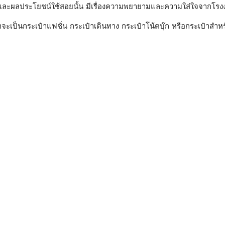
ามและผลประโยชน์ใช้สอยนั้น มีเรื่องความพยายามและความใส่ใจจากโรงง
่าจะเป็นกระเป๋าแฟชั่น กระเป๋าเดินทาง กระเป๋าโน้ตบุ๊ก หรือกระเป๋า